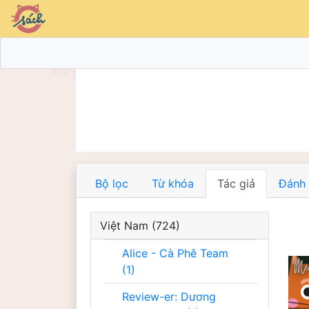
Bộ lọc
Từ khóa
Tác giả
Đánh 
Việt Nam (724)
Alice - Cà Phê Team
(1)
Review-er: Dương