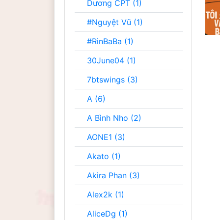
Dương CPT (1)
#Nguyệt Vũ (1)
#RinBaBa (1)
30June04 (1)
7btswings (3)
A (6)
A Bình Nho (2)
AONE1 (3)
Akato (1)
Akira Phan (3)
Alex2k (1)
AliceDg (1)