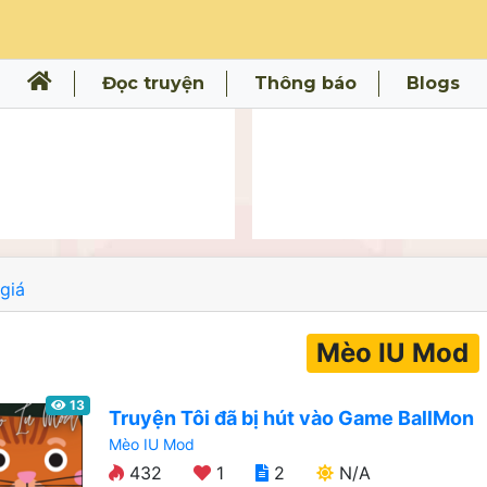
Đọc truyện
Thông báo
Blogs
giá
Mèo IU Mod
13
Truyện Tôi đã bị hút vào Game BallMon
Mèo IU Mod
432
1
2
N/A