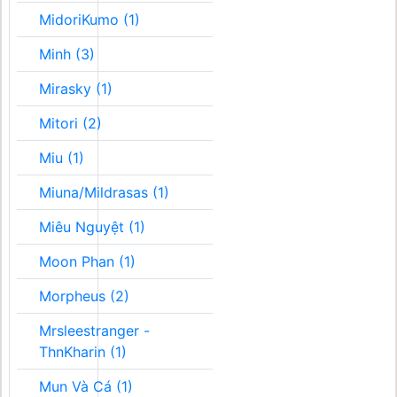
MidoriKumo (1)
Minh (3)
Mirasky (1)
Mitori (2)
Miu (1)
Miuna/Mildrasas (1)
Miêu Nguyệt (1)
Moon Phan (1)
Morpheus (2)
Mrsleestranger -
ThnKharin (1)
Mun Và Cá (1)