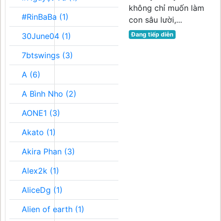
không chỉ muốn làm
#RinBaBa (1)
con sâu lười,...
Đang tiếp diễn
30June04 (1)
7btswings (3)
A (6)
A Bình Nho (2)
AONE1 (3)
Akato (1)
Akira Phan (3)
Alex2k (1)
AliceDg (1)
Alien of earth (1)