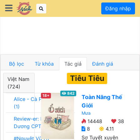
Đăng nhập
Bộ lọc
Từ khóa
Tác giả
Đánh giá
Tiêu Tiêu
Việt Nam
(724)
842
18+
Toàn Năng Thế
Alice - Cà Phê Team
Giới
(1)
Mưa
Review-er: Dương
14448
38
Dương CPT (1)
8
4.11
Sơ Tuyết xuyên
#Nguyệt Vũ (1)