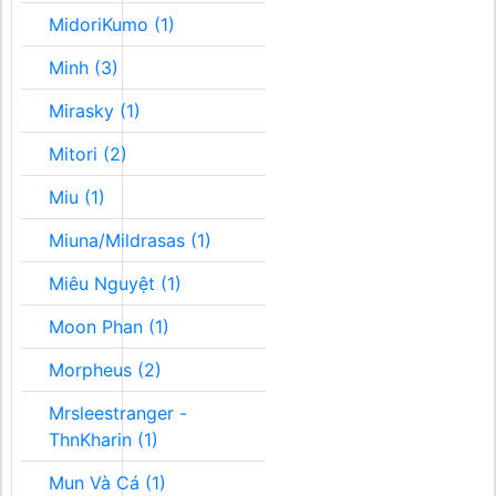
MidoriKumo (1)
Minh (3)
Mirasky (1)
Mitori (2)
Miu (1)
Miuna/Mildrasas (1)
Miêu Nguyệt (1)
Moon Phan (1)
Morpheus (2)
Mrsleestranger -
ThnKharin (1)
Mun Và Cá (1)