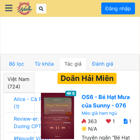
Đăng nhập
Bộ lọc
Từ khóa
Tác giả
Đánh giá
Doãn Hải Miên
Việt Nam
(724)
8
OS6 - Bé Hạt Mưa
Alice - Cà Phê Team
của Sunny - 076
(1)
Mèo già ham ngủ
Review-er: Dương
363
1
1
Dương CPT (1)
N/A
Truyện ngắn "Bé Hạt
#Nguyệt Vũ (1)