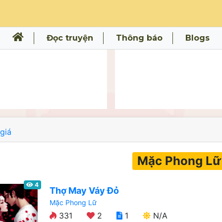
Đọc truyện
Thông báo
Blogs
giá
Mặc Phong Lữ
4
Thợ May Váy Đỏ
Mặc Phong Lữ
331
2
1
N/A