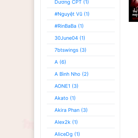
Dương CPT (1)
#Nguyệt Vũ (1)
#RinBaBa (1)
30June04 (1)
7btswings (3)
A (6)
A Bình Nho (2)
AONE1 (3)
Akato (1)
Akira Phan (3)
Alex2k (1)
AliceDg (1)