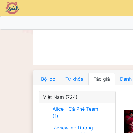
Bộ lọc
Từ khóa
Tác giả
Đánh 
Việt Nam (724)
Alice - Cà Phê Team
(1)
Review-er: Dương