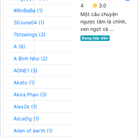
4
3.0
#RinBaBa (1)
Một câu chuyện
ngược tâm là chính,
30June04 (1)
xen ngọt và ...
7btswings (3)
Đang tiếp diễn
A (6)
A Bình Nho (2)
AONE1 (3)
Akato (1)
Akira Phan (3)
Alex2k (1)
AliceDg (1)
Alien of earth (1)