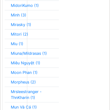
MidoriKumo (1)
Minh (3)
Mirasky (1)
Mitori (2)
Miu (1)
Miuna/Mildrasas (1)
Miêu Nguyệt (1)
Moon Phan (1)
Morpheus (2)
Mrsleestranger -
ThnKharin (1)
Mun Và Cá (1)