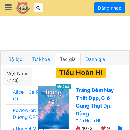
Đăng nhập
Bộ lọc
Từ khóa
Tác giả
Đánh giá
Tiểu Hoàn Hi
Việt Nam
(724)
263
Trăng Đêm Nay
Alice - Cà Phê Team
Thật Đẹp, Gió
(1)
Cũng Thật Dịu
Review-er: Dương
Dàng
Dương CPT (1)
Tiểu Hoàn Hi
4072
9
#Nguyệt Vũ (1)