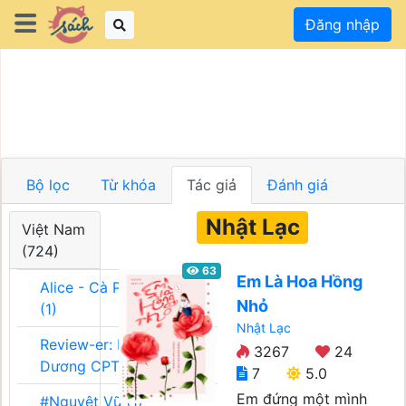
Đăng nhập
Bộ lọc
Từ khóa
Tác giả
Đánh giá
Nhật Lạc
Việt Nam
(724)
63
Em Là Hoa Hồng
Alice - Cà Phê Team
Nhỏ
(1)
Nhật Lạc
Review-er: Dương
3267
24
Dương CPT (1)
7
5.0
Em đứng một mình
#Nguyệt Vũ (1)