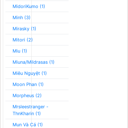
MidoriKumo (1)
Minh (3)
Mirasky (1)
Mitori (2)
Miu (1)
Miuna/Mildrasas (1)
Miêu Nguyệt (1)
Moon Phan (1)
Morpheus (2)
Mrsleestranger -
ThnKharin (1)
Mun Và Cá (1)