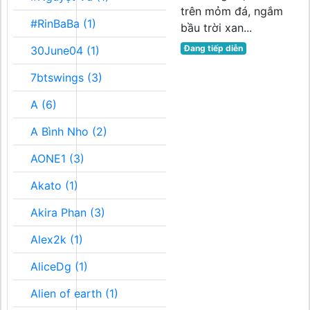
trên mỏm đá, ngắm
#RinBaBa (1)
bầu trời xan...
Đang tiếp diễn
30June04 (1)
7btswings (3)
A (6)
A Bình Nho (2)
AONE1 (3)
Akato (1)
Akira Phan (3)
Alex2k (1)
AliceDg (1)
Alien of earth (1)