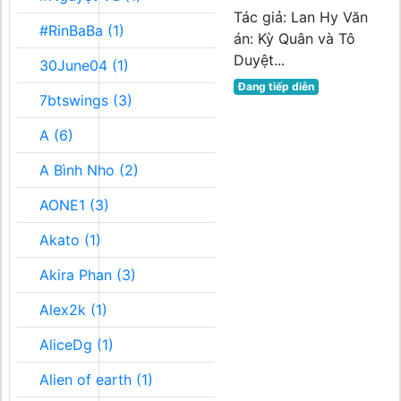
Tác giả: Lan Hy Văn
#RinBaBa (1)
án: Kỳ Quân và Tô
Duyệt...
30June04 (1)
Đang tiếp diễn
7btswings (3)
A (6)
A Bình Nho (2)
AONE1 (3)
Akato (1)
Akira Phan (3)
Alex2k (1)
AliceDg (1)
Alien of earth (1)