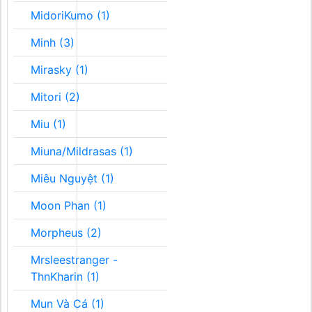
MidoriKumo (1)
Minh (3)
Mirasky (1)
Mitori (2)
Miu (1)
Miuna/Mildrasas (1)
Miêu Nguyệt (1)
Moon Phan (1)
Morpheus (2)
Mrsleestranger -
ThnKharin (1)
Mun Và Cá (1)