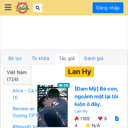
Đăng nhập
Bộ lọc
Từ khóa
Tác giả
Đánh giá
Lan Hy
Việt Nam
(724)
26
[Đam Mỹ] Bé con,
Alice - Cà Phê Team
ngoảnh mặt lại tôi
(1)
luôn ở đây.
Review-er: Dương
Lan Hy
Dương CPT (1)
1169
9
4
N/A
#Nguyệt Vũ (1)