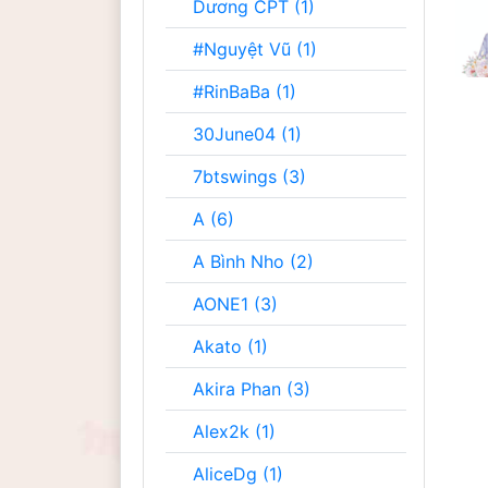
Dương CPT (1)
#Nguyệt Vũ (1)
#RinBaBa (1)
30June04 (1)
7btswings (3)
A (6)
A Bình Nho (2)
AONE1 (3)
Akato (1)
Akira Phan (3)
Alex2k (1)
AliceDg (1)