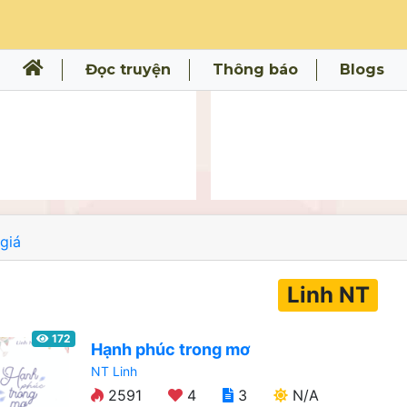
Đọc truyện
Thông báo
Blogs
giá
Linh NT
172
Hạnh phúc trong mơ
NT Linh
2591
4
3
N/A