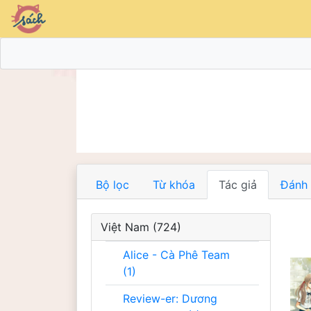
Bộ lọc
Từ khóa
Tác giả
Đánh 
Việt Nam (724)
Alice - Cà Phê Team
(1)
Review-er: Dương