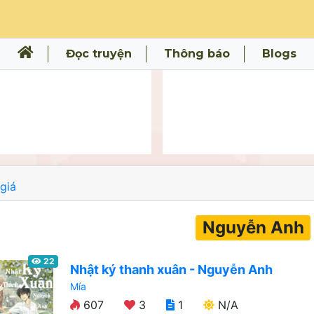
Đọc truyện
Thông báo
Blogs
giá
Nguyễn Anh
22
Nhật ký thanh xuân - Nguyễn Anh
Mía
607
3
1
N/A