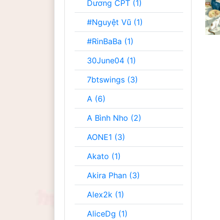
Dương CPT (1)
#Nguyệt Vũ (1)
#RinBaBa (1)
30June04 (1)
7btswings (3)
A (6)
A Bình Nho (2)
AONE1 (3)
Akato (1)
Akira Phan (3)
Alex2k (1)
AliceDg (1)