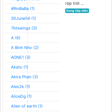
rợp trời ...
#RinBaBa (1)
Đang tiếp diễn
30June04 (1)
7btswings (3)
A (6)
A Bình Nho (2)
AONE1 (3)
Akato (1)
Akira Phan (3)
Alex2k (1)
AliceDg (1)
Alien of earth (1)