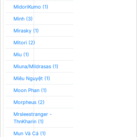
MidoriKumo (1)
Minh (3)
Mirasky (1)
Mitori (2)
Miu (1)
Miuna/Mildrasas (1)
Miêu Nguyệt (1)
Moon Phan (1)
Morpheus (2)
Mrsleestranger -
ThnKharin (1)
Mun Và Cá (1)