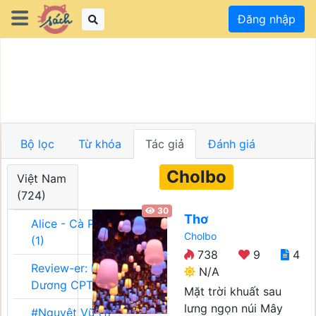
Đăng nhập
Bộ lọc
Từ khóa
Tác giả
Đánh giá
Cholbo
Việt Nam
(724)
30
Thơ
Alice - Cà Phê Team
Cholbo
(1)
738
9
4
Review-er: Dương
N/A
Dương CPT (1)
Mặt trời khuất sau
lưng ngọn núi Mây
#Nguyệt Vũ (1)