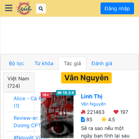
Đăng nhập
Bộ lọc
Từ khóa
Tác giả
Đánh giá
Vân Nguyễn
Việt Nam
(724)
19,3 K
18+
Linh Thị
Alice - Cà Phê Team
Vân Nguyễn
(1)
221463
197
Review-er: Dương
85
4.5
Dương CPT (1)
Sẽ ra sao nếu một
ngày bạn tỉnh lại sau
#Nguyệt Vũ (1)