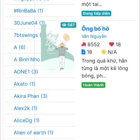
một tai...
#RinBaBa (1)
Đang tiếp diễn
30June04 (1)
587
Ông bố hờ
7btswings (3)
Vân Nguyễn
8552
18
A (6)
18
N/A
A Bình Nho (2)
Trong quá khứ, hắn
từng là một kẻ lông
AONE1 (3)
bông, ph...
Akato (1)
Hoàn thành
Akira Phan (3)
Alex2k (1)
AliceDg (1)
Alien of earth (1)