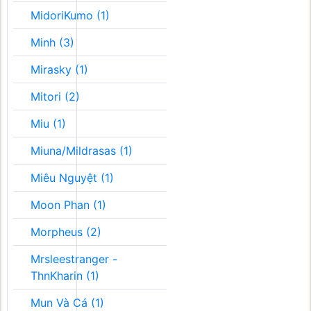
MidoriKumo (1)
Minh (3)
Mirasky (1)
Mitori (2)
Miu (1)
Miuna/Mildrasas (1)
Miêu Nguyệt (1)
Moon Phan (1)
Morpheus (2)
Mrsleestranger -
ThnKharin (1)
Mun Và Cá (1)