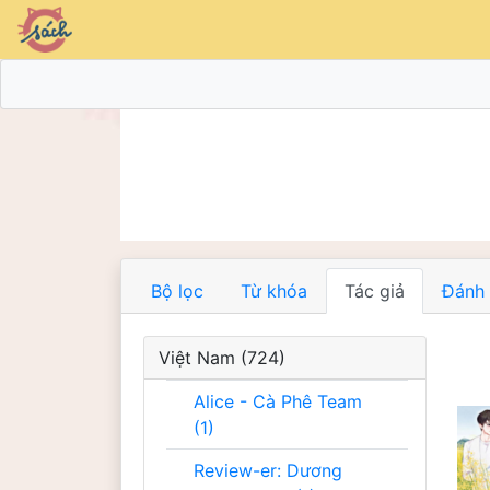
Bộ lọc
Từ khóa
Tác giả
Đánh 
Việt Nam (724)
Alice - Cà Phê Team
(1)
Review-er: Dương