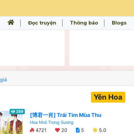
Đọc truyện
Thông báo
Blogs
giá
Yên Hoa
289
[博君一肖] Trái Tim Mùa Thu
Hoa Nhỏ Trong Sương
4721
20
5
5.0