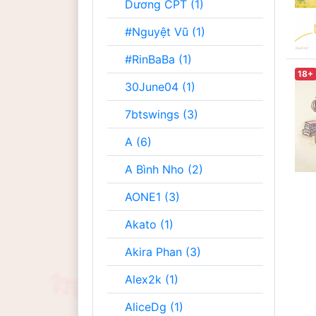
Dương CPT (1)
#Nguyệt Vũ (1)
#RinBaBa (1)
18+
30June04 (1)
7btswings (3)
A (6)
A Bình Nho (2)
AONE1 (3)
Akato (1)
Akira Phan (3)
Alex2k (1)
AliceDg (1)