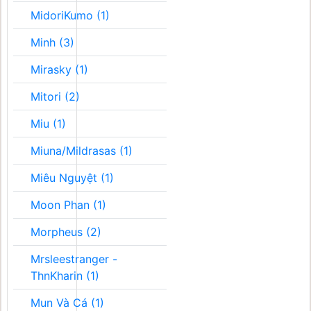
MidoriKumo (1)
Minh (3)
Mirasky (1)
Mitori (2)
Miu (1)
Miuna/Mildrasas (1)
Miêu Nguyệt (1)
Moon Phan (1)
Morpheus (2)
Mrsleestranger -
ThnKharin (1)
Mun Và Cá (1)