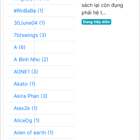
sách lại còn đụng
#RinBaBa (1)
phải hệ t...
Đang tiếp diễn
30June04 (1)
7btswings (3)
A (6)
A Bình Nho (2)
AONE1 (3)
Akato (1)
Akira Phan (3)
Alex2k (1)
AliceDg (1)
Alien of earth (1)