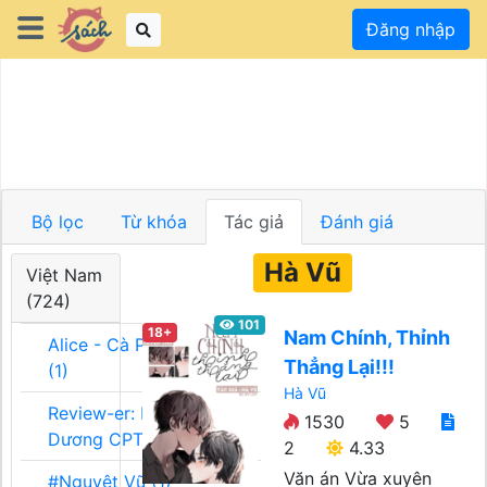
Đăng nhập
Bộ lọc
Từ khóa
Tác giả
Đánh giá
Hà Vũ
Việt Nam
(724)
101
18+
Nam Chính, Thỉnh
Alice - Cà Phê Team
Thẳng Lại!!!
(1)
Hà Vũ
Review-er: Dương
1530
5
Dương CPT (1)
2
4.33
Văn án Vừa xuyên
#Nguyệt Vũ (1)