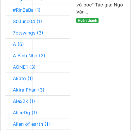
vỏ bọc" Tác giả: Ngô
#RinBaBa (1)
Văn...
Hoàn thành
30June04 (1)
7btswings (3)
A (6)
A Bình Nho (2)
AONE1 (3)
Akato (1)
Akira Phan (3)
Alex2k (1)
AliceDg (1)
Alien of earth (1)