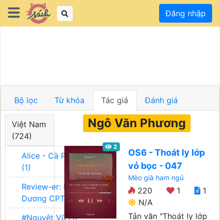
Đăng nhập
Bộ lọc
Từ khóa
Tác giả
Đánh giá
Ngô Văn Phương
Việt Nam
(724)
2
OS6 - Thoát ly lớp
Alice - Cà Phê Team
vỏ bọc - 047
(1)
Mèo già ham ngủ
Review-er: Dương
220
1
1
Dương CPT (1)
N/A
Tản văn "Thoát ly lớp
#Nguyệt Vũ (1)