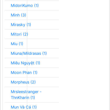
MidoriKumo (1)
Minh (3)
Mirasky (1)
Mitori (2)
Miu (1)
Miuna/Mildrasas (1)
Miêu Nguyệt (1)
Moon Phan (1)
Morpheus (2)
Mrsleestranger -
ThnKharin (1)
Mun Và Cá (1)