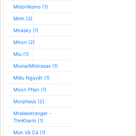
MidoriKumo (1)
Minh (3)
Mirasky (1)
Mitori (2)
Miu (1)
Miuna/Mildrasas (1)
Miêu Nguyệt (1)
Moon Phan (1)
Morpheus (2)
Mrsleestranger -
ThnKharin (1)
Mun Và Cá (1)