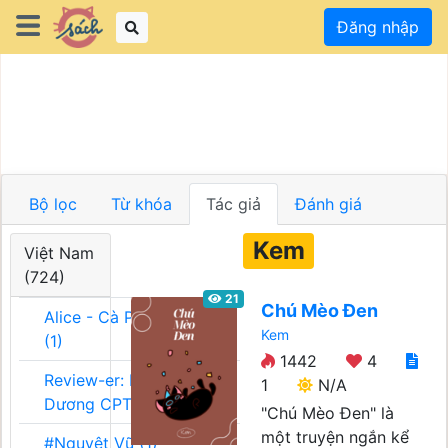
Đăng nhập
Bộ lọc
Từ khóa
Tác giả
Đánh giá
Kem
Việt Nam
(724)
21
Chú Mèo Đen
Alice - Cà Phê Team
Kem
(1)
1442
4
Review-er: Dương
1
N/A
Dương CPT (1)
"Chú Mèo Đen" là
một truyện ngắn kể
#Nguyệt Vũ (1)