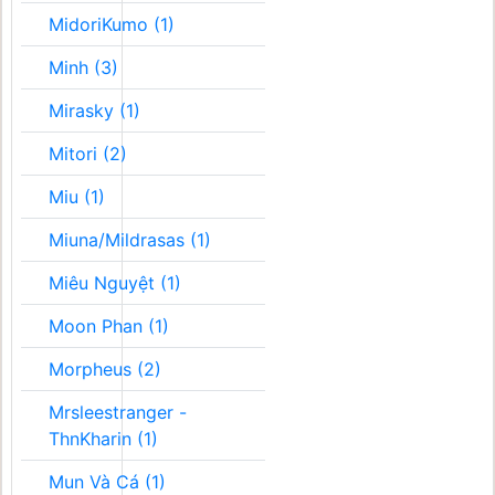
MidoriKumo (1)
Minh (3)
Mirasky (1)
Mitori (2)
Miu (1)
Miuna/Mildrasas (1)
Miêu Nguyệt (1)
Moon Phan (1)
Morpheus (2)
Mrsleestranger -
ThnKharin (1)
Mun Và Cá (1)