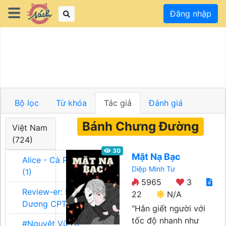
Đăng nhập
Bộ lọc
Từ khóa
Tác giả
Đánh giá
Bánh Chưng Đường
Việt Nam
(724)
30
Mặt Nạ Bạc
Alice - Cà Phê Team
Diệp Minh Tư
(1)
5965
3
Review-er: Dương
22
N/A
Dương CPT (1)
"Hắn giết người với
tốc độ nhanh như
#Nguyệt Vũ (1)