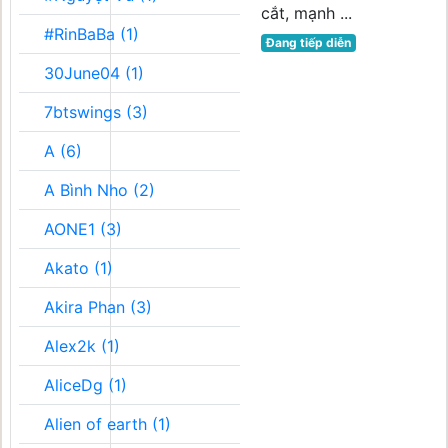
cắt, mạnh ...
#RinBaBa (1)
Đang tiếp diễn
30June04 (1)
7btswings (3)
A (6)
A Bình Nho (2)
AONE1 (3)
Akato (1)
Akira Phan (3)
Alex2k (1)
AliceDg (1)
Alien of earth (1)