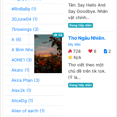
Tên: Say Hello And
#RinBaBa (1)
Say Goodbye. Nhân
vật chính...
30June04 (1)
Đang tiếp diễn
7btswings (3)
58
Thơ Ngẫu Nhiên.
A (6)
My Mei
A Bình Nho (2)
728
6
2
N/A
AONE1 (3)
Thơ viết theo một
Akato (1)
chủ đề trên tik tok.
(Ý là...
Akira Phan (3)
Đang tiếp diễn
Alex2k (1)
AliceDg (1)
Alien of earth (1)