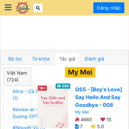
Đăng nhập
Bộ lọc
Từ khóa
Tác giả
Đánh giá
My Mei
Việt Nam
(724)
294
18+
OS5 - [Boy's Love]
Alice - Cà Phê Team
Say Hello And Say
(1)
Goodbye - 008
Review-er: Dương
My Mei
Dương CPT (1)
4665
15
7
5.0
#Nguyệt Vũ (1)