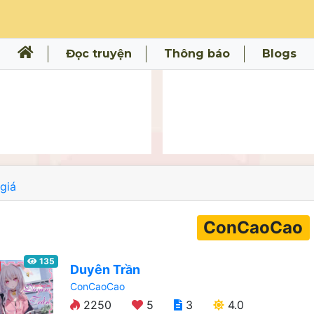
Đọc truyện
Thông báo
Blogs
giá
ConCaoCao
135
Duyên Trần
ConCaoCao
2250
5
3
4.0