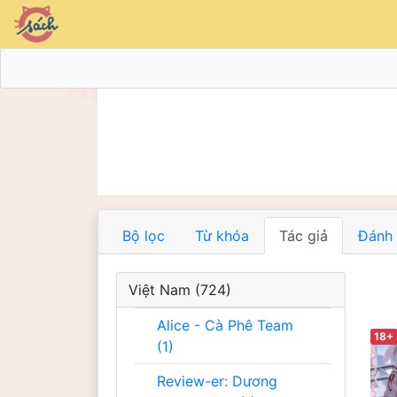
Bộ lọc
Từ khóa
Tác giả
Đánh 
Việt Nam (724)
Alice - Cà Phê Team
18+
(1)
Review-er: Dương