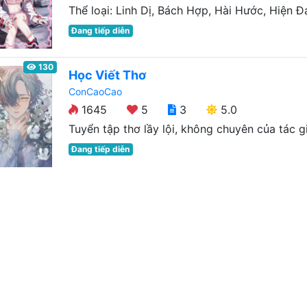
Thể loại: Linh Dị, Bách Hợp, Hài Hước, Hiện Đại
Đang tiếp diễn
130
Học Viết Thơ
ConCaoCao
1645
5
3
5.0
Tuyển tập thơ lầy lội, không chuyên của tác gi
Đang tiếp diễn