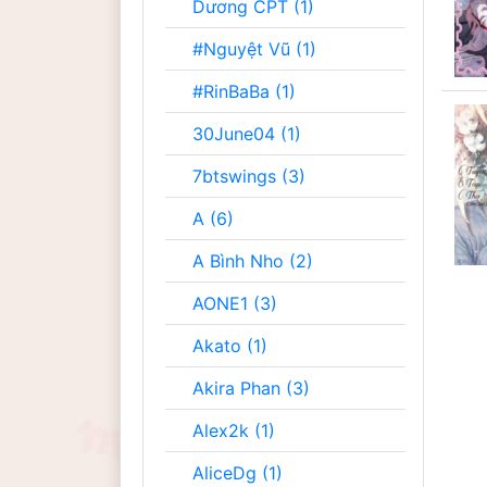
Dương CPT (1)
#Nguyệt Vũ (1)
#RinBaBa (1)
30June04 (1)
7btswings (3)
A (6)
A Bình Nho (2)
AONE1 (3)
Akato (1)
Akira Phan (3)
Alex2k (1)
AliceDg (1)