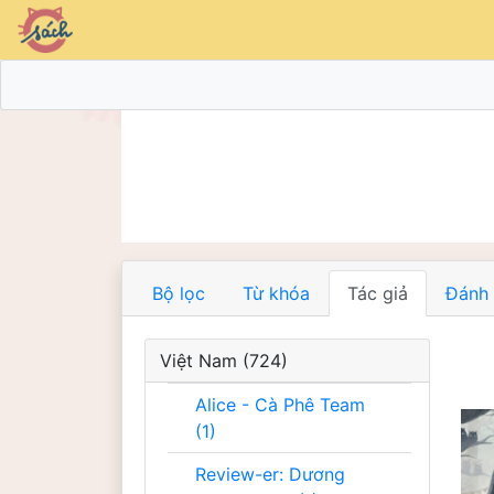
Bộ lọc
Từ khóa
Tác giả
Đánh 
Việt Nam (724)
Alice - Cà Phê Team
(1)
Review-er: Dương