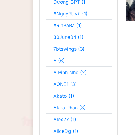
Dương CPT (1)
#Nguyệt Vũ (1)
#RinBaBa (1)
30June04 (1)
7btswings (3)
A (6)
A Bình Nho (2)
AONE1 (3)
Akato (1)
Akira Phan (3)
Alex2k (1)
AliceDg (1)