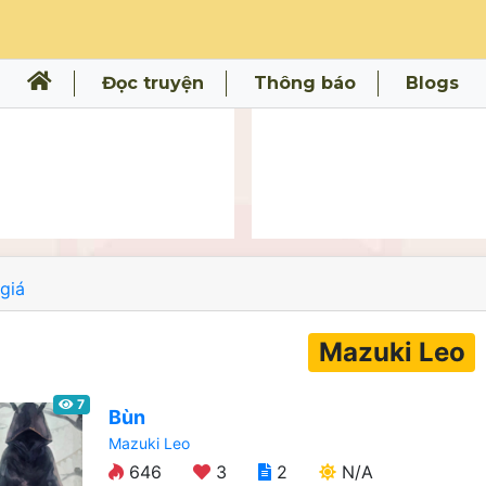
Đọc truyện
Thông báo
Blogs
giá
Mazuki Leo
7
Bùn
Mazuki Leo
646
3
2
N/A