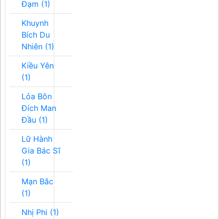
Đạm (1)
Khuynh
Bích Du
Nhiên (1)
Kiều Yên
(1)
Lỏa Bôn
Đích Man
Đầu (1)
Lữ Hành
Gia Bác Sĩ
(1)
Mạn Bắc
(1)
Nhị Phi (1)