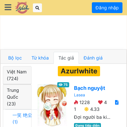
Đăng nhập
Bộ lọc
Từ khóa
Tác giả
Đánh giá
Azurlwhite
Việt Nam
(724)
75
Bạch nguyệt
Trung
Lasea
Quốc
1228
4
(23)
1
4.33
一笑 绝尘
Đợi người ba ki...
(1)
Đang tiếp diễn