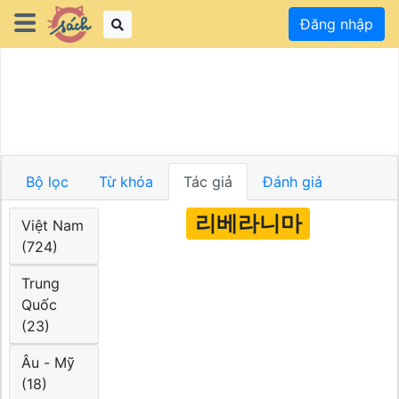
Đăng nhập
Bộ lọc
Từ khóa
Tác giả
Đánh giá
리베라니마
Việt Nam
(724)
Trung
Quốc
(23)
Âu - Mỹ
(18)