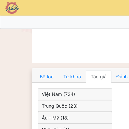
Bộ lọc
Từ khóa
Tác giả
Đánh 
Việt Nam (724)
Trung Quốc (23)
Âu - Mỹ (18)