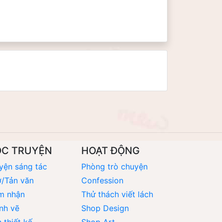
ỌC TRUYỆN
HOẠT ĐỘNG
yện sáng tác
Phòng trò chuyện
/Tản văn
Confession
m nhận
Thử thách viết lách
nh vẽ
Shop Design