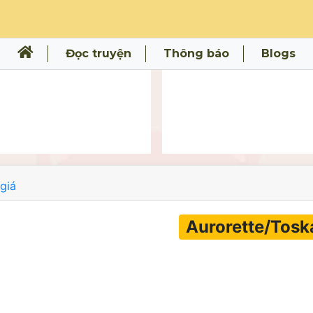
Đọc truyện
Thông báo
Blogs
giá
Aurorette/Tosk