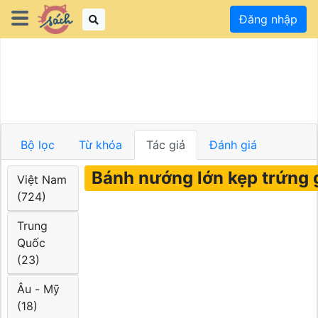
Đăng nhập
Bộ lọc
Từ khóa
Tác giả
Đánh giá
Bánh nướng lớn kẹp trứng 
Việt Nam
(724)
Trung
Quốc
(23)
Âu - Mỹ
(18)