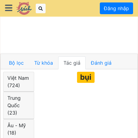
Đăng nhập
Bộ lọc
Từ khóa
Tác giả
Đánh giá
bụi
Việt Nam
(724)
Trung
Quốc
(23)
Âu - Mỹ
(18)