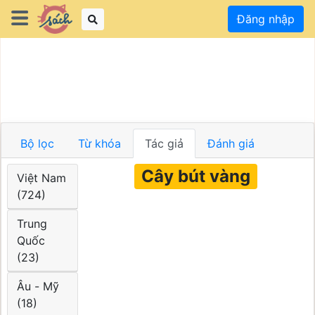
Đăng nhập
Bộ lọc
Từ khóa
Tác giả
Đánh giá
Cây bút vàng
Việt Nam
(724)
Trung
Quốc
(23)
Âu - Mỹ
(18)