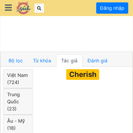
Đăng nhập
Bộ lọc
Từ khóa
Tác giả
Đánh giá
Cherish
Việt Nam
(724)
Trung
Quốc
(23)
Âu - Mỹ
(18)