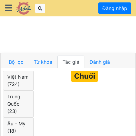
Đăng nhập
Bộ lọc
Từ khóa
Tác giả
Đánh giá
Chuối
Việt Nam
(724)
Trung
Quốc
(23)
Âu - Mỹ
(18)