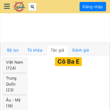
Đăng nhập
Bộ lọc
Từ khóa
Tác giả
Đánh giá
Cô Ba E
Việt Nam
(724)
Trung
Quốc
(23)
Âu - Mỹ
(18)