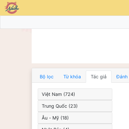
Bộ lọc
Từ khóa
Tác giả
Đánh 
Việt Nam (724)
Trung Quốc (23)
Âu - Mỹ (18)