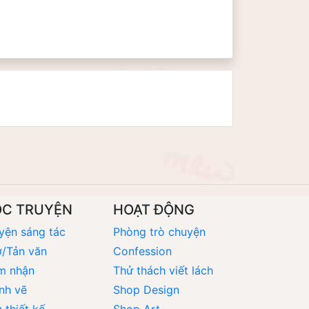
ỌC TRUYỆN
HOẠT ĐỘNG
yện sáng tác
Phòng trò chuyện
/Tản văn
Confession
m nhận
Thử thách viết lách
nh vẽ
Shop Design