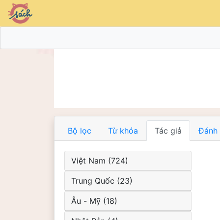
Bộ lọc
Từ khóa
Tác giả
Đánh 
Việt Nam (724)
Trung Quốc (23)
Âu - Mỹ (18)