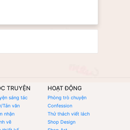
ỌC TRUYỆN
HOẠT ĐỘNG
yện sáng tác
Phòng trò chuyện
/Tản văn
Confession
m nhận
Thử thách viết lách
nh vẽ
Shop Design