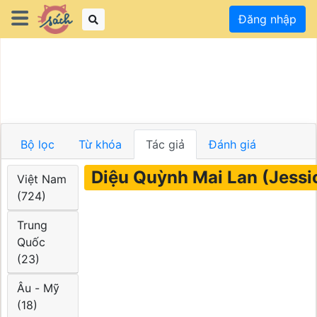
Đăng nhập
Bộ lọc
Từ khóa
Tác giả
Đánh giá
Diệu Quỳnh Mai Lan (Jessi
Việt Nam
(724)
Trung
Quốc
(23)
Âu - Mỹ
(18)