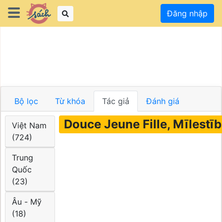
Đăng nhập
Bộ lọc
Từ khóa
Tác giả
Đánh giá
Douce Jeune Fille, Mīlestī
Việt Nam
(724)
Trung
Quốc
(23)
Âu - Mỹ
(18)