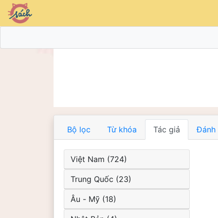
Bộ lọc
Từ khóa
Tác giả
Đánh 
Việt Nam (724)
Trung Quốc (23)
Âu - Mỹ (18)