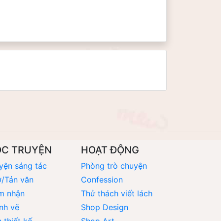
ỌC TRUYỆN
HOẠT ĐỘNG
yện sáng tác
Phòng trò chuyện
/Tản văn
Confession
m nhận
Thử thách viết lách
nh vẽ
Shop Design