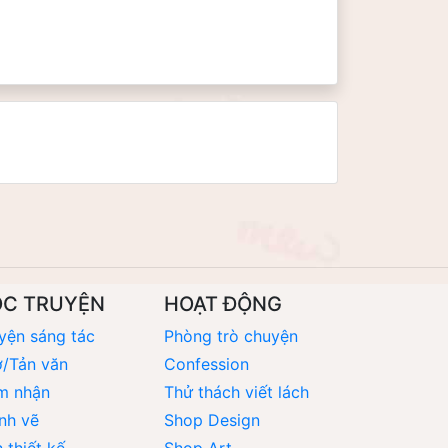
ỌC TRUYỆN
HOẠT ĐỘNG
yện sáng tác
Phòng trò chuyện
/Tản văn
Confession
m nhận
Thử thách viết lách
nh vẽ
Shop Design