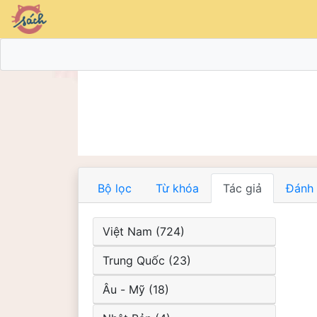
Bộ lọc
Từ khóa
Tác giả
Đánh 
Việt Nam (724)
Trung Quốc (23)
Âu - Mỹ (18)