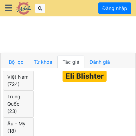
Đăng nhập
Bộ lọc
Từ khóa
Tác giả
Đánh giá
Eli Blishter
Việt Nam
(724)
Trung
Quốc
(23)
Âu - Mỹ
(18)