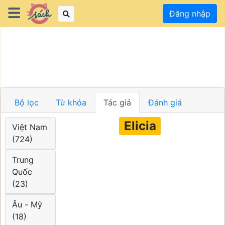
Đăng nhập
Bộ lọc
Từ khóa
Tác giả
Đánh giá
Elicia
Việt Nam
(724)
Trung
Quốc
(23)
Âu - Mỹ
(18)