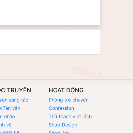
ỌC TRUYỆN
HOẠT ĐỘNG
yện sáng tác
Phòng trò chuyện
/Tản văn
Confession
m nhận
Thử thách viết lách
nh vẽ
Shop Design