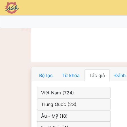
Bộ lọc
Từ khóa
Tác giả
Đánh 
Việt Nam (724)
Trung Quốc (23)
Âu - Mỹ (18)