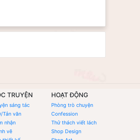
ỌC TRUYỆN
HOẠT ĐỘNG
yện sáng tác
Phòng trò chuyện
/Tản văn
Confession
m nhận
Thử thách viết lách
nh vẽ
Shop Design