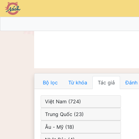
Bộ lọc
Từ khóa
Tác giả
Đánh 
Việt Nam (724)
Trung Quốc (23)
Âu - Mỹ (18)