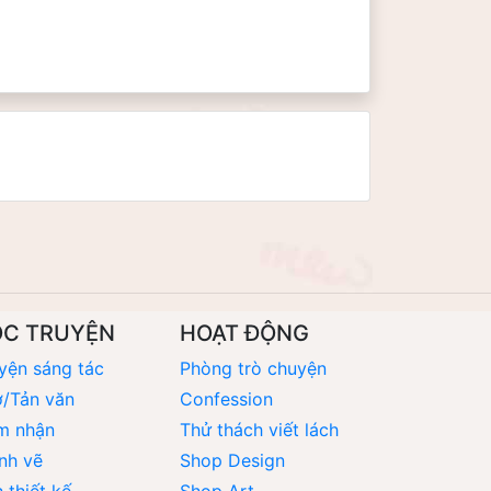
ỌC TRUYỆN
HOẠT ĐỘNG
yện sáng tác
Phòng trò chuyện
/Tản văn
Confession
m nhận
Thử thách viết lách
nh vẽ
Shop Design