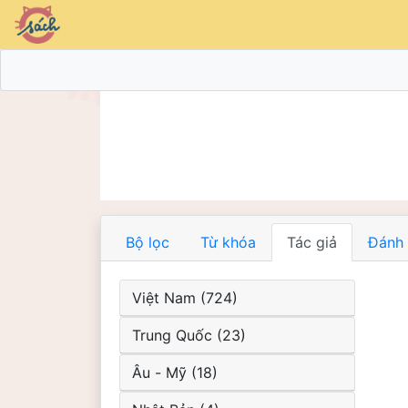
Bộ lọc
Từ khóa
Tác giả
Đánh 
Việt Nam (724)
Trung Quốc (23)
Âu - Mỹ (18)