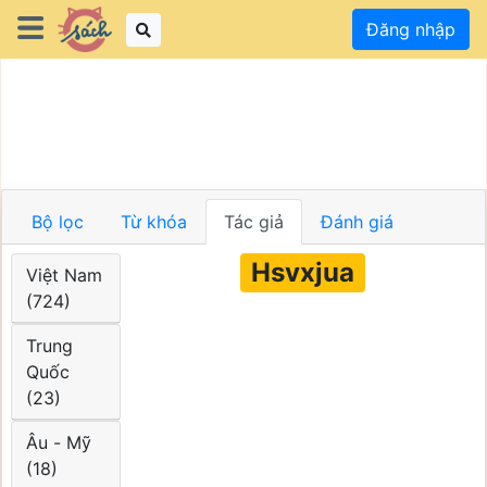
Đăng nhập
Bộ lọc
Từ khóa
Tác giả
Đánh giá
Hsvxjua
Việt Nam
(724)
Trung
Quốc
(23)
Âu - Mỹ
(18)