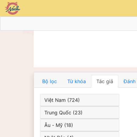
Bộ lọc
Từ khóa
Tác giả
Đánh 
Việt Nam (724)
Trung Quốc (23)
Âu - Mỹ (18)