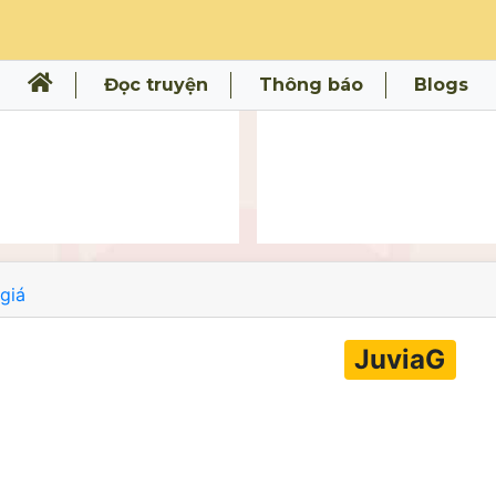
Đọc truyện
Thông báo
Blogs
giá
JuviaG