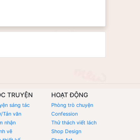
ỌC TRUYỆN
HOẠT ĐỘNG
yện sáng tác
Phòng trò chuyện
/Tản văn
Confession
m nhận
Thử thách viết lách
nh vẽ
Shop Design