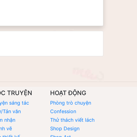
ỌC TRUYỆN
HOẠT ĐỘNG
yện sáng tác
Phòng trò chuyện
/Tản văn
Confession
m nhận
Thử thách viết lách
nh vẽ
Shop Design