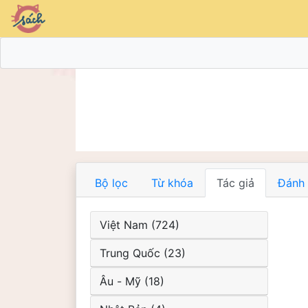
Bộ lọc
Từ khóa
Tác giả
Đánh 
Việt Nam (724)
Trung Quốc (23)
Âu - Mỹ (18)