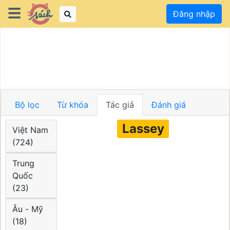
Đăng nhập
Bộ lọc
Từ khóa
Tác giả
Đánh giá
Lassey
Việt Nam
(724)
Trung
Quốc
(23)
Âu - Mỹ
(18)