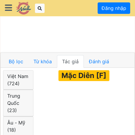
Đăng nhập
Bộ lọc
Từ khóa
Tác giả
Đánh giá
Mặc Diên [F]
Việt Nam
(724)
Trung
Quốc
(23)
Âu - Mỹ
(18)