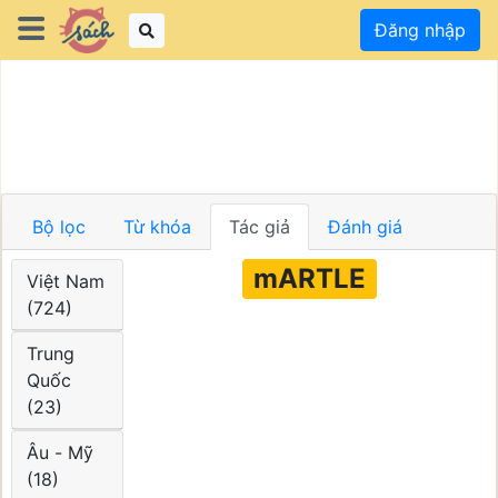
Đăng nhập
Bộ lọc
Từ khóa
Tác giả
Đánh giá
mARTLE
Việt Nam
(724)
Trung
Quốc
(23)
Âu - Mỹ
(18)