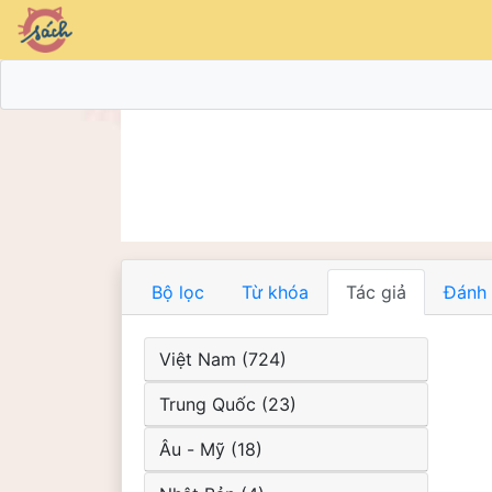
Bộ lọc
Từ khóa
Tác giả
Đánh 
Việt Nam (724)
Trung Quốc (23)
Âu - Mỹ (18)