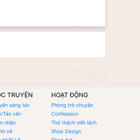
ỌC TRUYỆN
HOẠT ĐỘNG
yện sáng tác
Phòng trò chuyện
/Tản văn
Confession
m nhận
Thử thách viết lách
nh vẽ
Shop Design