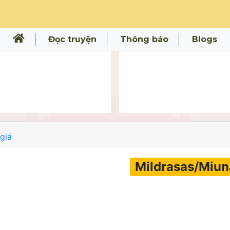
Đọc truyện
Thông báo
Blogs
giá
Mildrasas/Miun