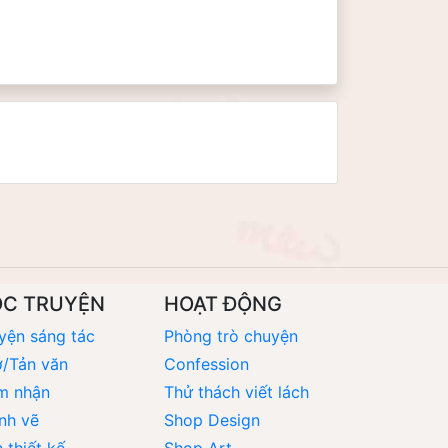
ỌC TRUYỆN
HOẠT ĐỘNG
yện sáng tác
Phòng trò chuyện
/Tản văn
Confession
m nhận
Thử thách viết lách
nh vẽ
Shop Design