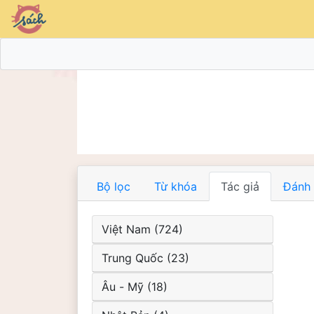
Bộ lọc
Từ khóa
Tác giả
Đánh 
Việt Nam (724)
Trung Quốc (23)
Âu - Mỹ (18)