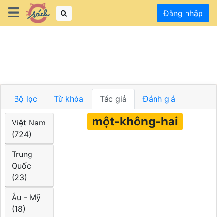
Đăng nhập
Bộ lọc
Từ khóa
Tác giả
Đánh giá
một-không-hai
Việt Nam
(724)
Trung
Quốc
(23)
Âu - Mỹ
(18)