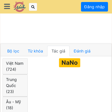
Đăng nhập
Bộ lọc
Từ khóa
Tác giả
Đánh giá
NaNo
Việt Nam
(724)
Trung
Quốc
(23)
Âu - Mỹ
(18)