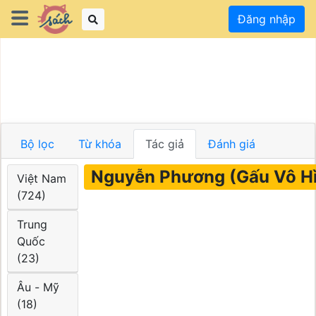
Đăng nhập
Bộ lọc
Từ khóa
Tác giả
Đánh giá
Nguyễn Phương (Gấu Vô H
Việt Nam
(724)
Trung
Quốc
(23)
Âu - Mỹ
(18)